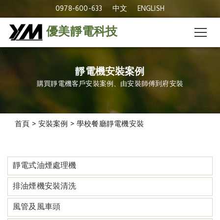
0978-600-633
中文
ENGLISH
優美靜電科技
靜電機安裝案例
購買靜電機客戶安裝案例、由安裝師傅到府安裝
首頁
>
安裝案例
>
學校餐廳靜電機安裝
靜電式油煙處理機
排油煙機安裝清洗
風管及風車頭