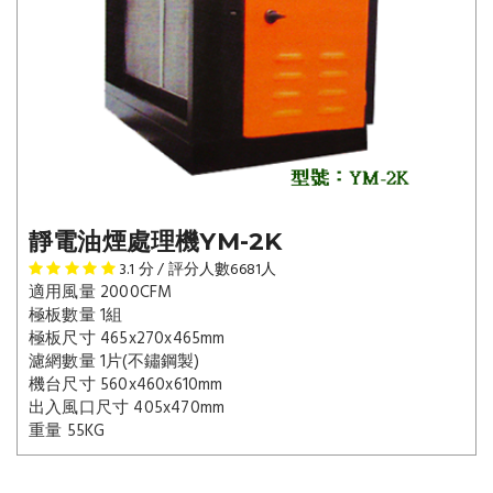
靜電油煙處理機YM-2K
3.1
分 / 評分人數
6681
人
適用風量 2000CFM
極板數量 1組
極板尺寸 465x270x465mm
濾網數量 1片(不鏽鋼製)
機台尺寸 560x460x610mm
出入風口尺寸 405x470mm
重量 55KG