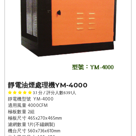
靜電油煙處理機YM-4000
3.1
分 / 評分人數
6391
人
靜電機型號
YM-4000
適用風量
4000CFM
極板數量
2組
極板尺寸
465x270x465mm
濾網數量
1片(不鏽鋼製)
機台尺寸
560x736x610mm