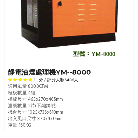
靜電油煙處理機YM--8000
3.1
分 / 評分人數
6486
人
適用風量 8000CFM
極板數量 4組
極板尺寸 465x270x465mm
濾網數量 2片(不鏽鋼製)
機台尺寸 1025x736x610mm
出入風口尺寸 870x470mm
重量 160KG