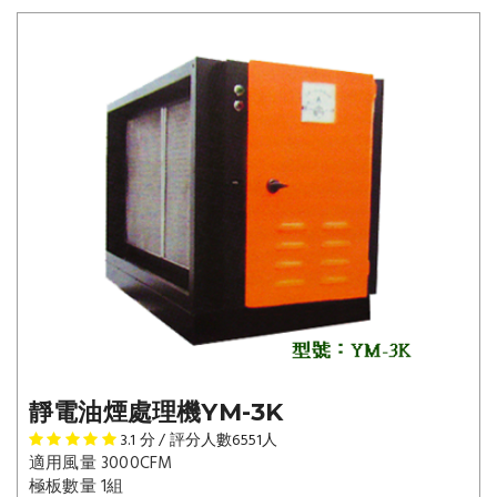
靜電油煙處理機YM-3K
3.1
分 / 評分人數
6551
人
適用風量 3000CFM
極板數量 1組