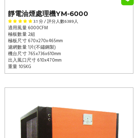
靜電油煙處理機YM-6000
3.1
分 / 評分人數
6389
人
適用風量
6000CFM
極板數量
2組
極板尺寸
670x270x465mm
濾網數量
1片(不鏽鋼製)
機台尺寸
765x736x610mm
出入風口尺寸
610x470mm
重量
105KG