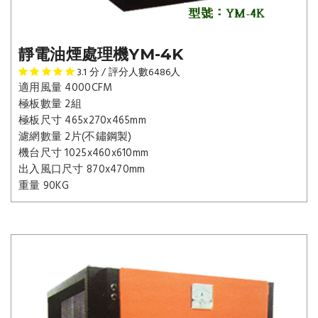
靜電油煙處理機YM-4K
3.1
分 / 評分人數
6486
人
適用風量 4000CFM
極板數量 2組
極板尺寸 465x270x465mm
濾網數量 2片(不鏽鋼製)
機台尺寸 1025x460x610mm
出入風口尺寸 870x470mm
重量 90KG