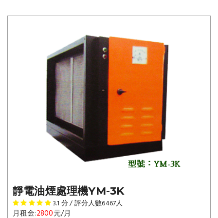
靜電油煙處理機YM-3K
3.1
分 / 評分人數
6467
人
月租金:
2800
元/月