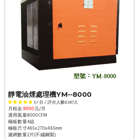
靜電油煙處理機YM--8000
3.1
分 / 評分人數
6387
人
月租金:
8000
元/月
適用風量8000CFM
極板數量4組
極板尺寸465x270x465mm
濾網數量2片(不鏽鋼製)