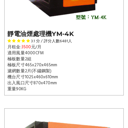
靜電油煙處理機YM-4K
3.1
分 / 評分人數
6481
人
月租金:
3500
元/月
適用風量4000CFM
極板數量2組
極板尺寸465x270x465mm
濾網數量2片(不鏽鋼製)
機台尺寸1025x460x610mm
出入風口尺寸870x470mm
重量90KG