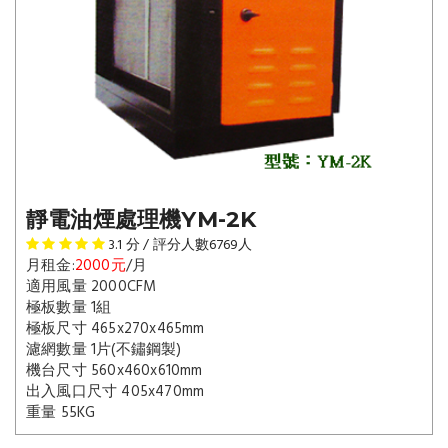
靜電油煙處理機YM-2K
3.1
分 / 評分人數
6769
人
月租金:
2000元
/月
適用風量 2000CFM
極板數量 1組
極板尺寸 465x270x465mm
濾網數量 1片(不鏽鋼製)
機台尺寸 560x460x610mm
出入風口尺寸 405x470mm
重量 55KG