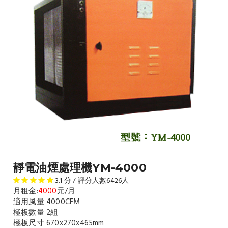
靜電油煙處理機YM-4000
3.1
分 / 評分人數
6426
人
月租金:
4000
元/月
適用風量 4000CFM
極板數量 2組
極板尺寸 670x270x465mm