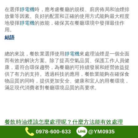
在選擇
靜電機
時，應考慮餐廳的規模、廚房佈局和油煙排
放量等因素。良好的配置和正確的使用方式能夠最大程度
地發揮
靜電機
的效能，確保其在餐廳環境中發揮最佳作
用。
結語
總的來說，餐飲業選擇使用
靜電機
來處理油煙是一個全面
而有效的解決方案。除了提高空氣品質、保護工作人員健
康，還符合環保趨勢，為餐廳的可持續發展和經營效益提
供了有力的支持。透過科技的應用，餐飲業能夠在確保食
物品質的同時，提供更加安全、健康和宜人的用餐環境，
滿足現代消費者對餐廳環境品質的高要求。
餐飲時油煙該怎麼處理呢？什麼方法能有效處理
呢？
0978-600-633
@YM0935
廚房油煙
一直是個不能忽視的問題，特別是油​​煙量大的餐