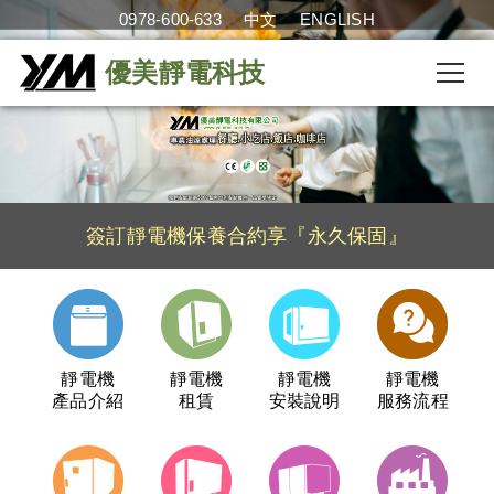
優美靜電科技有限公司,靜電油煙處理機,靜電機,廚
0978-600-633
中文
ENGLISH
房設備,油煙處理設備,集塵設備,排油煙機安裝,排油
優美靜電科技
煙機清洗
簽訂靜電機保養合約享『永久保固』
『靜電機租賃』全台服務LINE即刻報價‎
靜電機『無卡分期、刷卡分期、做生意0負擔』
靜電機
靜電機
靜電機
靜電機
產品介紹
租賃
安裝說明
服務流程