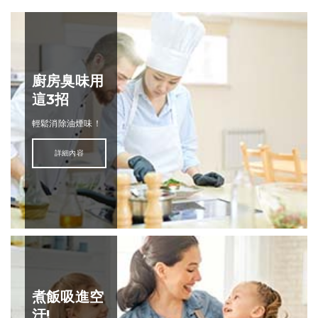
廚房臭味用
這3招
輕鬆消除油煙味！
詳細內容
煮飯吸進空
汙!