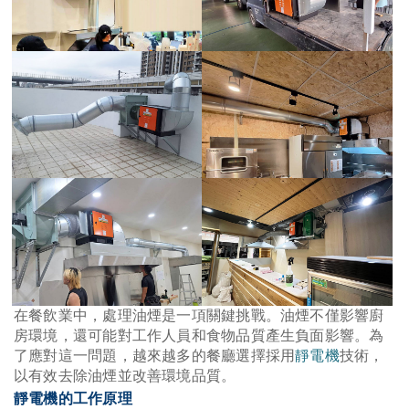
在餐飲業中，處理油煙是一項關鍵挑戰。油煙不僅影響廚
房環境，還可能對工作人員和食物品質產生負面影響。為
了應對這一問題，越來越多的餐廳選擇採用
靜電機
技術，
以有效去除油煙並改善環境品質。
靜電機的工作原理