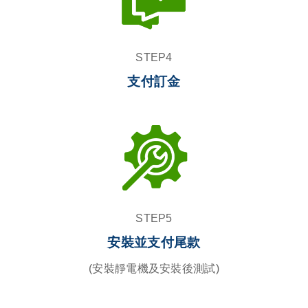
STEP4
支付訂金
STEP5
安裝並支付尾款
(安裝靜電機及安裝後測試)