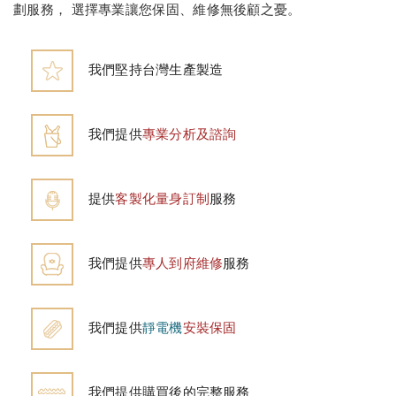
劃服務， 選擇專業讓您保固、維修無後顧之憂。
我們堅持台灣生產製造
我們提供
專業分析及諮詢
提供
客製化量身訂制
服務
我們提供
專人到府維修
服務
我們提供
靜電機
安裝保固
我們提供購買後的完整服務