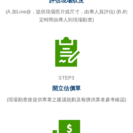
評估現場狀況
(A.加Line@，提供現場照片或尺寸，由專人員評估) (B.約
定時間由專人到現場勘查)
STEP3
開立估價單
(現場勘查後提供專業之建議規劃及報價供業者參考確認)