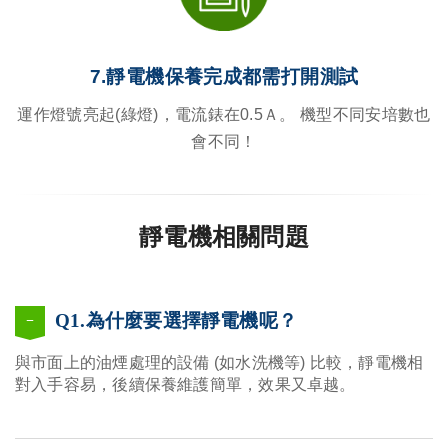
7.靜電機保養完成都需打開測試
運作燈號亮起(綠燈)，電流錶在0.5Ａ。 機型不同安培數也
會不同！
靜電機相關問題
Q1.為什麼要選擇靜電機呢？
與市面上的油煙處理的設備 (如水洗機等) 比較，靜電機相
對入手容易，後續保養維護簡單，效果又卓越。