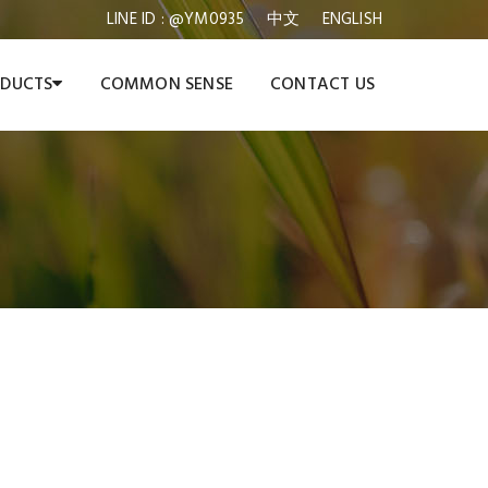
LINE ID : @YM0935
中文
ENGLISH
DUCTS
COMMON SENSE
CONTACT US