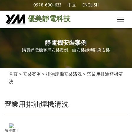
0978-600-633
中文
ENGLISH
優美靜電科技
靜電機安裝案例
購買靜電機客戶安裝案例、由安裝師傅到府安裝
首頁
>
安裝案例
>
排油煙機安裝清洗
>
營業用排油煙機清
洗
營業用排油煙機清洗
營業用排油煙機清洗
清洗前1