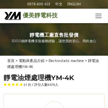
0978-600-633
中文
ENGLISH
優美靜電科技
靜電機工廠直售批發價
5000個靜電機安裝服務經驗，讓您買的安心、用的放心
首頁
>
電動床產品介紹
>
Electrostatic machine
>
靜電油
煙處理機YM-4K
靜電油煙處理機YM-4K
3.1
分 / 評分人數
6479
人