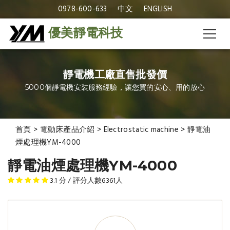
0978-600-633
中文
ENGLISH
優美靜電科技
靜電機工廠直售批發價
5000個靜電機安裝服務經驗，讓您買的安心、用的放心
首頁
>
電動床產品介紹
>
Electrostatic machine
>
靜電油
煙處理機YM-4000
靜電油煙處理機YM-4000
3.1
分 / 評分人數
6361
人