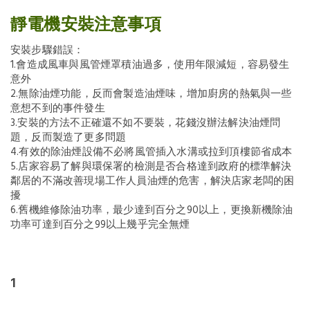
靜電機安裝注意事項
安裝步驟錯誤：
1.會造成風車與風管煙罩積油過多，使用年限減短，容易發生
意外
2.無除油煙功能，反而會製造油煙味，增加廚房的熱氣與一些
意想不到的事件發生
3.安裝的方法不正確還不如不要裝，花錢沒辦法解決油煙問
題，反而製造了更多問題
4.有效的除油煙設備不必將風管插入水溝或拉到頂樓節省成本
5.店家容易了解與環保署的檢測是否合格達到政府的標準解決
鄰居的不滿改善現場工作人員油煙的危害，解決店家老闆的困
擾
6.舊機維修除油功率，最少達到百分之90以上，更換新機除油
功率可達到百分之99以上幾乎完全無煙
1