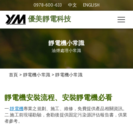
0978-600-633
中文
ENGLISH
優美靜電科技
靜電機小常識
油煙處理小常識
首頁
>
靜電機小常識
>
靜電機小常識
靜電機安裝流程、安裝靜電機必看
一.
靜電機
專業之規劃、施工、維修，免費提供產品相關資訊。
二.施工前現場勘驗，會勘後提供固定污染源評估報告書，供業
者參考。