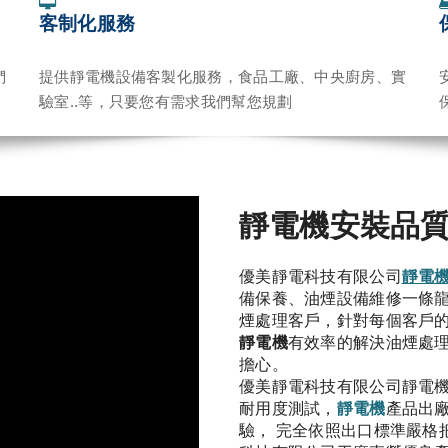
客制化服務
們
提供靜電機設備客製化服務，食品工廠、中央廚房、實
驗室..等，只要您有需求我們幫您規劃
靜電機安裝品
優美靜電科技有限公司
靜電
備保養、油煙設備維修一條龍
煙處理客戶，針對每個客戶
靜電機
有效率的解決油煙處
擔心。
優美靜電科技有限公司靜電
耐用度測試，
靜電機
產品出廠
驗， 完全依照出口標準嚴格