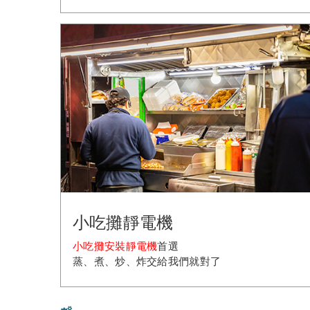
小吃攤靜電機
小吃攤安裝靜電機
首選
蒸、煮、炒、炸交給我們就對了