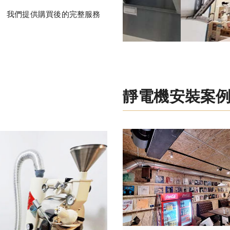
我們提供購買後的完整服務
靜電機安裝案