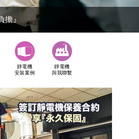
』
價‎
負擔』
靜電機
靜電機
安裝案例
與我聯繫