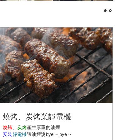
燒烤、炭烤業靜電機
燒烤
、
炭烤
產生厚重的油煙
安裝
靜電機
讓油煙說bye ~ bye ~