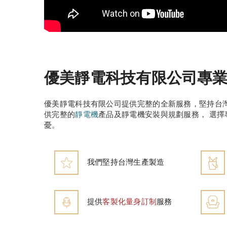
優美靜電科技有限公司專
優美靜電科技有限公司提供完整的全新服務，堅持台
供完整的
靜電機
產品及靜電機安裝與規劃服務， 選擇
憂。
我們堅持台灣生產製造
提供
客製化量身訂制
服務