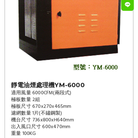
靜電油煙處理機YM-6000
適用風量
6000CFM(兩段式)
極板數量
2組
極板尺寸
670x270x465mm
濾網數量
1片(不鏽鋼製)
機台尺寸
736x800xH640mm
出入風口尺寸
600x470mm
重量
100KG