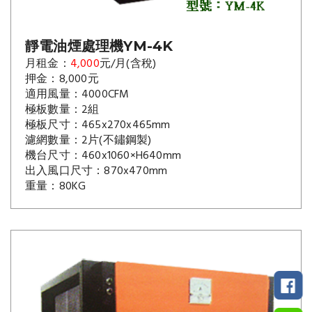
靜電油煙處理機YM-4K
月租金：
4,000
元/月(含稅)
押金：8,000元
適用風量
：
4000CFM
極板數量
：
2組
極板尺寸
：
465x270x465mm
濾網數量
：
2片(不鏽鋼製)
機台尺寸
：
460x1060×H640mm
出入風口尺寸
：
870x470mm
重量
：
80KG