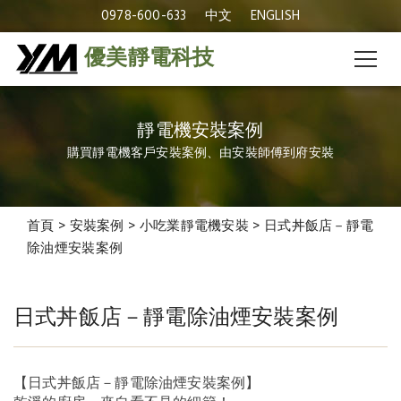
0978-600-633
中文
ENGLISH
優美靜電科技
靜電機安裝案例
購買靜電機客戶安裝案例、由安裝師傅到府安裝
首頁
>
安裝案例
>
小吃業靜電機安裝
>
日式丼飯店－靜電
除油煙安裝案例
日式丼飯店－靜電除油煙安裝案例
日式丼飯店－靜電除油煙
安裝案例
【日式丼飯店－靜電除油煙安裝案例】