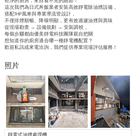
乾淨的廚房，來自看不見的細節！
這次我們為日式丼飯業者安裝高效靜電除油煙設備，
搭配1HP風車與專業導流管設計，
不僅排煙順暢、降噪明顯，更有效過濾油煙與異味
從現場勘查 → 設備規劃 → 安裝調校，
每個步驟都由優美靜電科技團隊親自把關
想知道你的廚房適合哪一種靜電機配置？
歡迎私訊或來電洽詢，我們提供專業現場評估服務！
照片
靜電式油煙處理機